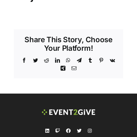
Share This Story, Choose
Your Platform!
Facebook
Twitter
Reddit
LinkedIn
WhatsApp
Telegram
Tumblr
Pinterest
Vk
Xing
Email