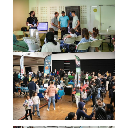
linkedin
facebook
twitch