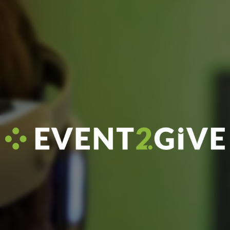
linkedin
facebook
twitch