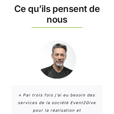
Ce qu’ils pensent de
nous
« Depuis 2018, date de
l’instauration de notre partenariat
«
Par trois fois j’ai eu besoin des
«
La municipalité de la ville
avec Event2Give, nous nous
services de la société Event2Give
d’Epône,dès son arrivée en 2014
félicitons de cette collaboration.
a eu l’idée de lancer un festival
pour la réalisation et